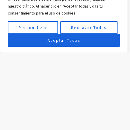
nuestro tráfico. Al hacer clic en “Aceptar todas”, das tu
consentimiento para el uso de cookies.
Personalizar
Rechazar Todas
Aceptar Todas
Así fue nuestra salida al Real Club de Golf de Córdoba
La jornada en el Real Club de Golf de Córdoba ha sido mucho
más que un día de golf.