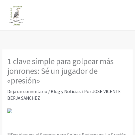
Ir
al
contenido
1 clave simple para golpear más
jonrones: Sé un jugador de
«presión»
Deja un comentario
/
Blog y Noticias
/ Por
JOSE VICENTE
BERJA SANCHEZ
**Desbloquea el Secreto para Golpes Poderosos: La Presión