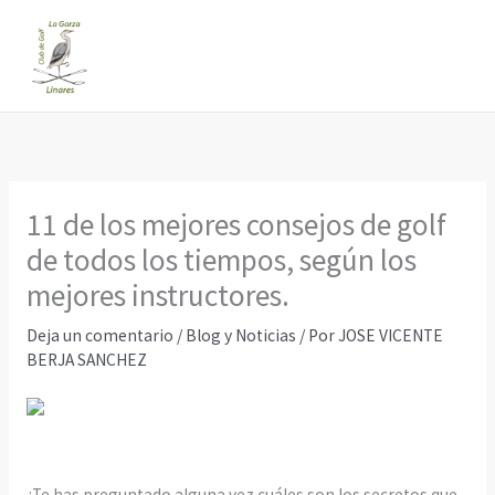
Ir
al
contenido
11 de los mejores consejos de golf
de todos los tiempos, según los
mejores instructores.
Deja un comentario
/
Blog y Noticias
/ Por
JOSE VICENTE
BERJA SANCHEZ
¿Te has preguntado alguna vez cuáles son los secretos que