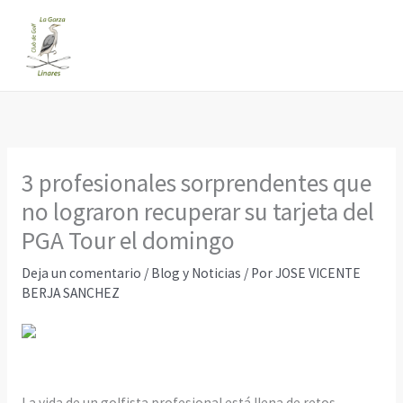
Ir
al
contenido
3 profesionales sorprendentes que
no lograron recuperar su tarjeta del
PGA Tour el domingo
Deja un comentario
/
Blog y Noticias
/ Por
JOSE VICENTE
BERJA SANCHEZ
La vida de un golfista profesional está llena de retos