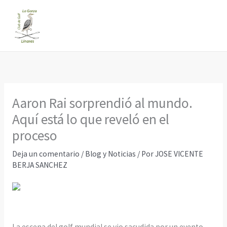
Ir
al
contenido
Aaron Rai sorprendió al mundo.
Aquí está lo que reveló en el
proceso
Deja un comentario
/
Blog y Noticias
/ Por
JOSE VICENTE
BERJA SANCHEZ
La escena del golf mundial se vio sacudida por un evento