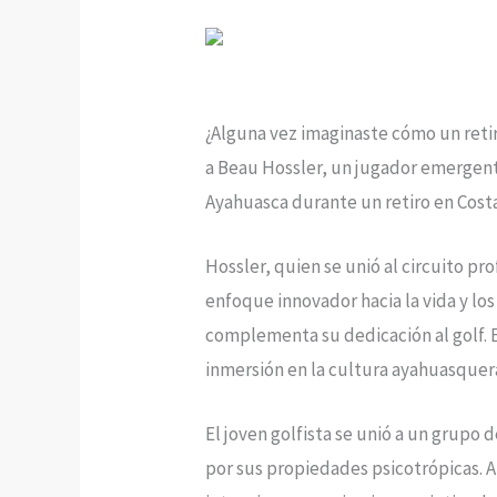
¿Alguna vez imaginaste cómo un retir
a Beau Hossler, un jugador emergent
Ayahuasca durante un retiro en Costa
Hossler, quien se unió al circuito pr
enfoque innovador hacia la vida y los
complementa su dedicación al golf. 
inmersión en la cultura ayahuasque
El joven golfista se unió a un grupo
por sus propiedades psicotrópicas. 