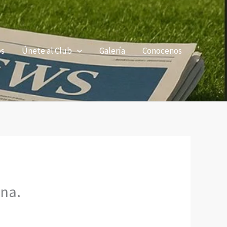
os
Únete al Club
Galería
Conocenos
ana.