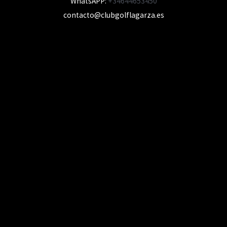
WhatsAPP:
+34644653450
contacto@clubgolflagarza.es