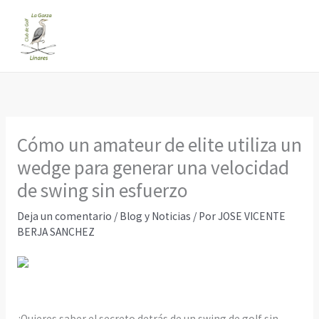
Ir
al
contenido
Cómo un amateur de elite utiliza un
wedge para generar una velocidad
de swing sin esfuerzo
Deja un comentario
/
Blog y Noticias
/ Por
JOSE VICENTE
BERJA SANCHEZ
¿Quieres saber el secreto detrás de un swing de golf sin