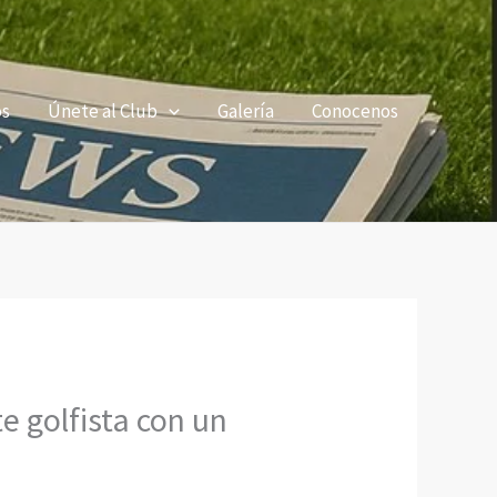
os
Únete al Club
Galería
Conocenos
e golfista con un