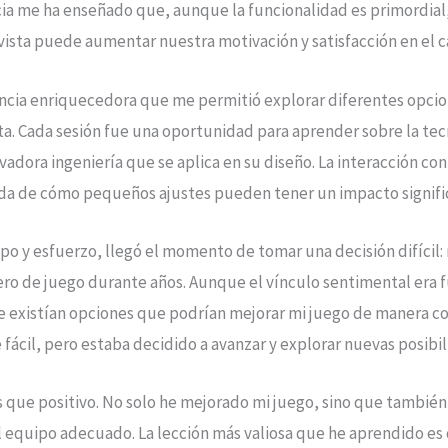
ia me ha enseñado que, aunque la funcionalidad es primordial, 
 vista puede aumentar nuestra motivación y satisfacción en el 
encia enriquecedora que me permitió explorar diferentes opci
a. Cada sesión fue una oportunidad para aprender sobre la tecn
vadora ingeniería que se aplica en su diseño. La interacción co
a de cómo pequeños ajustes pueden tener un impacto signific
o y esfuerzo, llegó el momento de tomar una decisión difícil:
o de juego durante años. Aunque el vínculo sentimental era fu
existían opciones que podrían mejorar mi juego de manera con
fácil, pero estaba decidido a avanzar y explorar nuevas posibi
ás que positivo. No solo he mejorado mi juego, sino que tambié
l equipo adecuado. La lección más valiosa que he aprendido es 