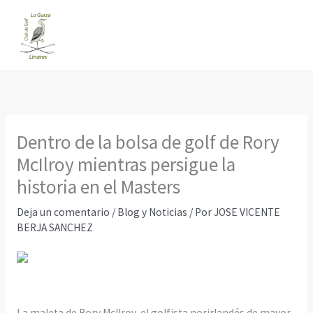
Ir
al
contenido
Dentro de la bolsa de golf de Rory
McIlroy mientras persigue la
historia en el Masters
Deja un comentario
/
Blog y Noticias
/ Por
JOSE VICENTE
BERJA SANCHEZ
La maleta de Rory McIlroy, el golfista norirlandés de mayor