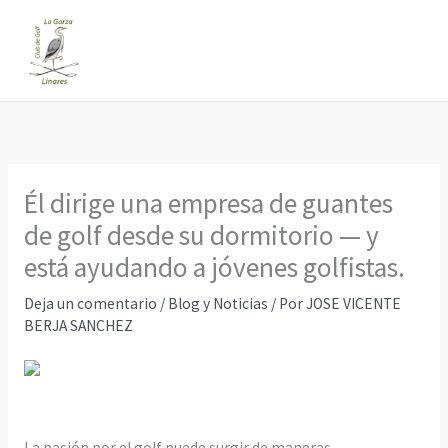
Ir
al
contenido
Él dirige una empresa de guantes
de golf desde su dormitorio — y
está ayudando a jóvenes golfistas.
Deja un comentario
/
Blog y Noticias
/ Por
JOSE VICENTE
BERJA SANCHEZ
La pasión por el golf puede surgir de maneras