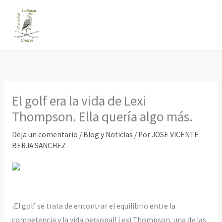
Ir
al
contenido
El golf era la vida de Lexi
Thompson. Ella quería algo más.
Deja un comentario
/
Blog y Noticias
/ Por
JOSE VICENTE
BERJA SANCHEZ
¡El golf se trata de encontrar el equilibrio entre la
competencia y la vida personal! Lexi Thompson, una de las