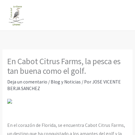
Ir
al
contenido
En Cabot Citrus Farms, la pesca es
tan buena como el golf.
Deja un comentario
/
Blog y Noticias
/ Por
JOSE VICENTE
BERJA SANCHEZ
En el corazón de Florida, se encuentra Cabot Citrus Farms,
un destino que ha conquistado a los amantes del golf y la