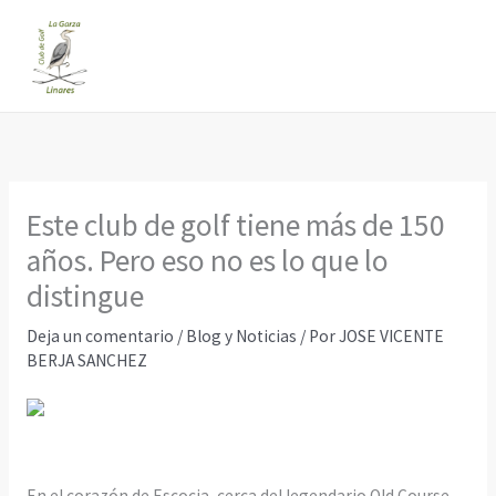
Ir
al
contenido
Este club de golf tiene más de 150
años. Pero eso no es lo que lo
distingue
Deja un comentario
/
Blog y Noticias
/ Por
JOSE VICENTE
BERJA SANCHEZ
En el corazón de Escocia, cerca del legendario Old Course