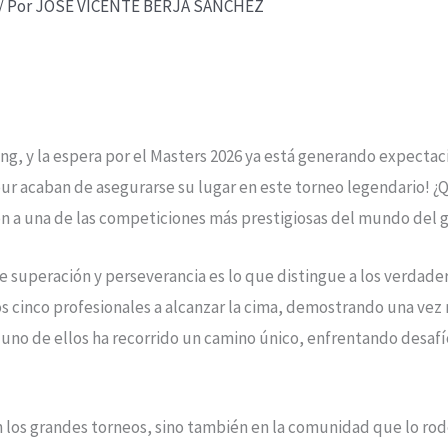
/ Por
JOSE VICENTE BERJA SANCHEZ
ing, y la espera por el Masters 2026 ya está generando expecta
ur acaban de asegurarse su lugar en este torneo legendario! ¿
ión a una de las competiciones más prestigiosas del mundo del 
 de superación y perseverancia es lo que distingue a los verda
os cinco profesionales a alcanzar la cima, demostrando una vez 
da uno de ellos ha recorrido un camino único, enfrentando desa
n los grandes torneos, sino también en la comunidad que lo rode