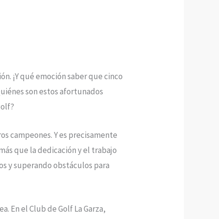
ción. ¡Y qué emoción saber que cinco
Quiénes son estos afortunados
golf?
deros campeones. Y es precisamente
más que la dedicación y el trabajo
fíos y superando obstáculos para
a. En el Club de Golf La Garza,