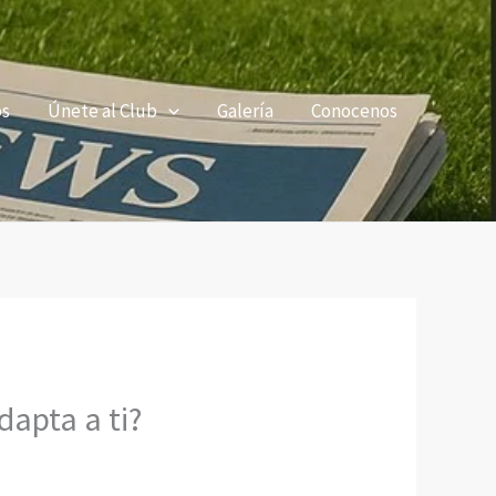
os
Únete al Club
Galería
Conocenos
dapta a ti?