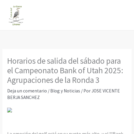
Ir
al
contenido
Horarios de salida del sábado para
el Campeonato Bank of Utah 2025:
Agrupaciones de la Ronda 3
Deja un comentario
/
Blog y Noticias
/ Por
JOSE VICENTE
BERJA SANCHEZ
La emoción del golf está en su punto más alto, y el **Bank