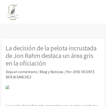
Ir
al
contenido
La decisión de la pelota incrustada
de Jon Rahm destaca un área gris
en la oficiación
Deja un comentario
/
Blog y Noticias
/ Por
JOSE VICENTE
BERJA SANCHEZ
La pasión del golf puede convertirse en un arte cuando los