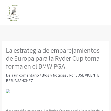
Ir
al
contenido
La estrategia de emparejamientos
de Europa para la Ryder Cup toma
forma en el BMW PGA.
Deja un comentario
/
Blog y Noticias
/ Por
JOSE VICENTE
BERJA SANCHEZ
¡La emoción aumenta! La Ryder Cup ya está a la vuelta de la