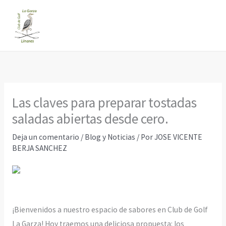
Ir
al
contenido
Las claves para preparar tostadas
saladas abiertas desde cero.
Deja un comentario
/
Blog y Noticias
/ Por
JOSE VICENTE
BERJA SANCHEZ
¡Bienvenidos a nuestro espacio de sabores en Club de Golf
La Garza! Hoy traemos una deliciosa propuesta: los