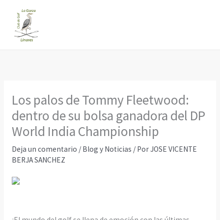
Ir
al
contenido
Los palos de Tommy Fleetwood:
dentro de su bolsa ganadora del DP
World India Championship
Deja un comentario
/
Blog y Noticias
/ Por
JOSE VICENTE
BERJA SANCHEZ
¡El mundo del golf se llena de emoción con las últimas