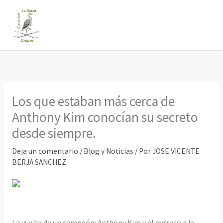
Ir
al
contenido
Los que estaban más cerca de
Anthony Kim conocían su secreto
desde siempre.
Deja un comentario
/
Blog y Noticias
/ Por
JOSE VICENTE
BERJA SANCHEZ
La vuelta de un campeón: Anthony Kim y el regreso a la