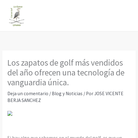
Ir
al
contenido
Los zapatos de golf más vendidos
del año ofrecen una tecnología de
vanguardia única.
Deja un comentario
/
Blog y Noticias
/ Por
JOSE VICENTE
BERJA SANCHEZ
Si hay algo que sabemos en el mundo del golf, es que un