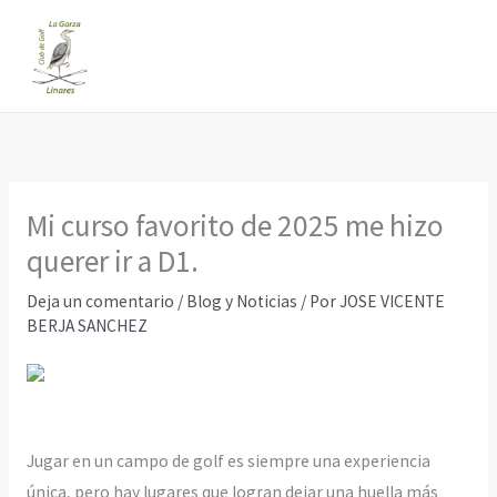
Ir
al
contenido
Mi curso favorito de 2025 me hizo
querer ir a D1.
Deja un comentario
/
Blog y Noticias
/ Por
JOSE VICENTE
BERJA SANCHEZ
Jugar en un campo de golf es siempre una experiencia
única, pero hay lugares que logran dejar una huella más