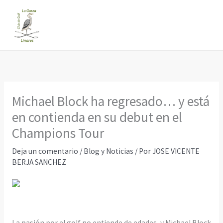
Ir
al
contenido
Michael Block ha regresado… y está
en contienda en su debut en el
Champions Tour
Deja un comentario
/
Blog y Noticias
/ Por
JOSE VICENTE
BERJA SANCHEZ
La pasión por el golf no entiende de edades, y Michael Block