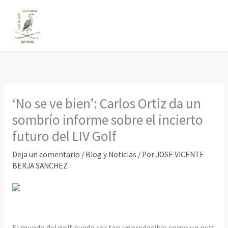
Ir
al
contenido
‘No se ve bien’: Carlos Ortiz da un
sombrío informe sobre el incierto
futuro del LIV Golf
Deja un comentario
/
Blog y Noticias
/ Por
JOSE VICENTE
BERJA SANCHEZ
El mundo del golf puede ser tan impredecible como un putt