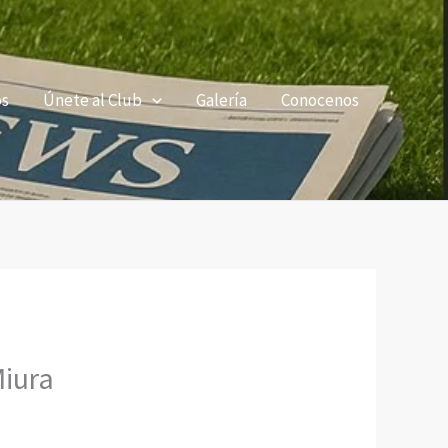
os
Únete al Club
Galería
Conocenos
Miura