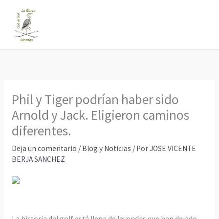
Ir
al
contenido
Phil y Tiger podrían haber sido
Arnold y Jack. Eligieron caminos
diferentes.
Deja un comentario
/
Blog y Noticias
/ Por
JOSE VICENTE
BERJA SANCHEZ
La historia del golf está llena de leyendas que han dejado