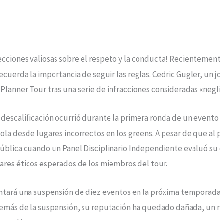
lecciones valiosas sobre el respeto y la conducta! Recientement
ecuerda la importancia de seguir las reglas. Cedric Gugler, un jo
Planner Tour tras una serie de infracciones consideradas «negl
a descalificación ocurrió durante la primera ronda de un event
la desde lugares incorrectos en los greens. A pesar de que al p
 pública cuando un Panel Disciplinario Independiente evaluó s
ares éticos esperados de los miembros del tour.
rentará una suspensión de diez eventos en la próxima tempora
demás de la suspensión, su reputación ha quedado dañada, un re