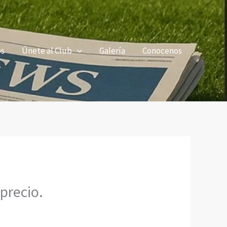
os
Únete al Club
Galería
Conocenos
precio.