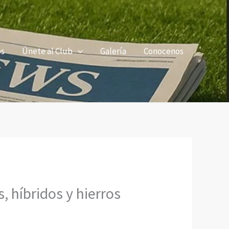
os
Únete al Club
Galería
Conocenos
, híbridos y hierros