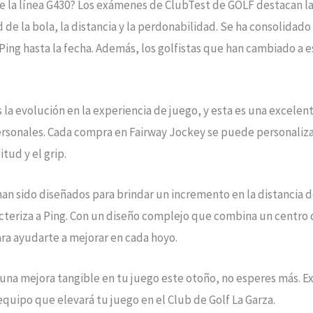
la línea G430? Los exámenes de ClubTest de GOLF destacan la c
de la bola, la distancia y la perdonabilidad. Se ha consolidado
ing hasta la fecha. Además, los golfistas que han cambiado a e
s la evolución en la experiencia de juego, y esta es una excel
rsonales. Cada compra en Fairway Jockey se puede personalizar
itud y el grip.
 han sido diseñados para brindar un incremento en la distancia
acteriza a Ping. Con un diseño complejo que combina un centro
ara ayudarte a mejorar en cada hoyo.
a una mejora tangible en tu juego este otoño, no esperes más. E
equipo que elevará tu juego en el Club de Golf La Garza.