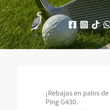
Ir
al
contenido
¡Rebajas en palos de 
Ping G430.