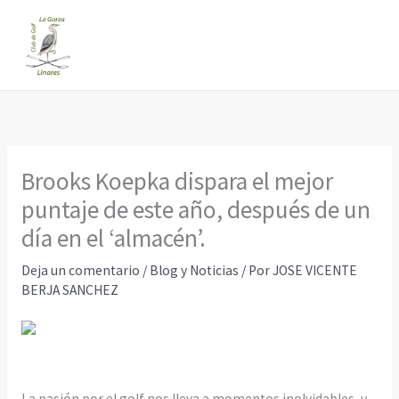
Ir
al
contenido
Brooks Koepka dispara el mejor
puntaje de este año, después de un
día en el ‘almacén’.
Deja un comentario
/
Blog y Noticias
/ Por
JOSE VICENTE
BERJA SANCHEZ
La pasión por el golf nos lleva a momentos inolvidables, y