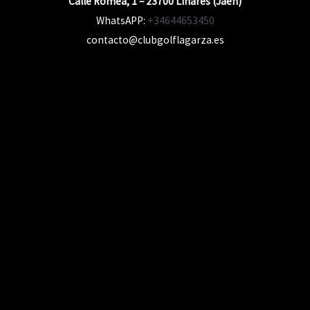
Calle Romea, 1 – 23700 Linares (Jaén)
WhatsAPP:
+34644653450
contacto@clubgolflagarza.es