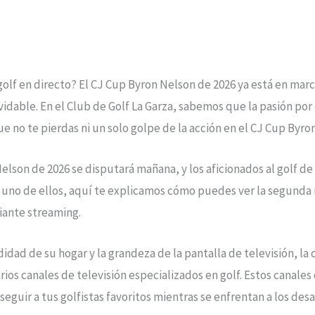
l golf en directo? El CJ Cup Byron Nelson de 2026 ya está en ma
dable. En el Club de Golf La Garza, sabemos que la pasión por e
e no te pierdas ni un solo golpe de la acción en el CJ Cup Byro
lson de 2026 se disputará mañana, y los aficionados al golf d
res uno de ellos, aquí te explicamos cómo puedes ver la segund
diante streaming.
idad de su hogar y la grandeza de la pantalla de televisión, l
rios canales de televisión especializados en golf. Estos canales
eguir a tus golfistas favoritos mientras se enfrentan a los des