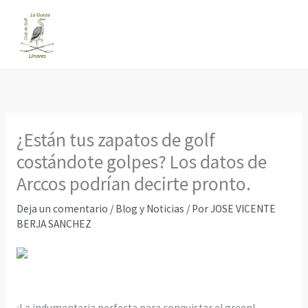
Ir
al
contenido
¿Están tus zapatos de golf
costándote golpes? Los datos de
Arccos podrían decirte pronto.
Deja un comentario
/
Blog y Noticias
/ Por
JOSE VICENTE
BERJA SANCHEZ
¡La indumentaria perfecta para conquistar el green!