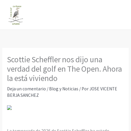
Ir
al
contenido
Scottie Scheffler nos dijo una
verdad del golf en The Open. Ahora
la está viviendo
Deja un comentario
/
Blog y Noticias
/ Por
JOSE VICENTE
BERJA SANCHEZ
La temporada de 2026 de Scottie Scheffler ha estado