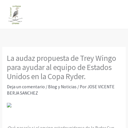
Ir
al
contenido
La audaz propuesta de Trey Wingo
para ayudar al equipo de Estados
Unidos en la Copa Ryder.
Deja un comentario
/
Blog y Noticias
/ Por
JOSE VICENTE
BERJA SANCHEZ
¿Qué pasaría si el equipo estadounidense de la Ryder Cup