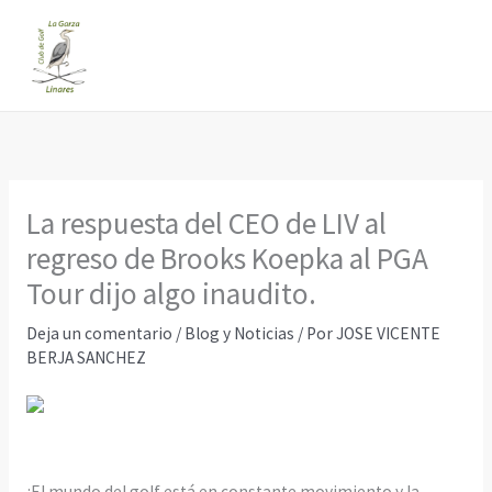
Ir
al
contenido
La respuesta del CEO de LIV al
regreso de Brooks Koepka al PGA
Tour dijo algo inaudito.
Deja un comentario
/
Blog y Noticias
/ Por
JOSE VICENTE
BERJA SANCHEZ
¡El mundo del golf está en constante movimiento y la