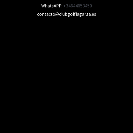
WhatsAPP:
+34644653450
contacto@clubgolflagarza.es