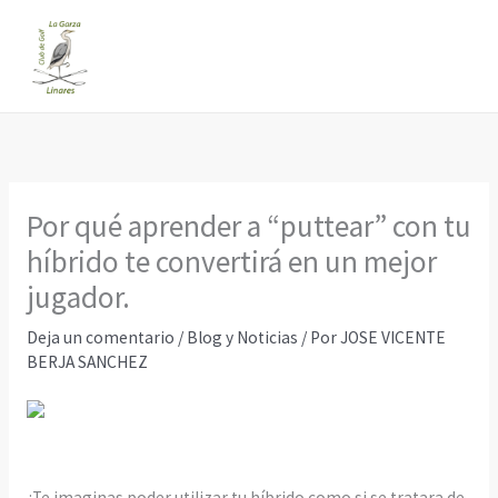
Ir
al
contenido
Por qué aprender a “puttear” con tu
híbrido te convertirá en un mejor
jugador.
Deja un comentario
/
Blog y Noticias
/ Por
JOSE VICENTE
BERJA SANCHEZ
¿Te imaginas poder utilizar tu híbrido como si se tratara de