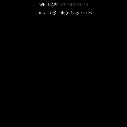
WhatsAPP:
+34644653450
contacto@clubgolflagarza.es