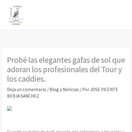
Ir
al
contenido
Probé las elegantes gafas de sol que
adoran los profesionales del Tour y
los caddies.
Deja un comentario
/
Blog y Noticias
/ Por
JOSE VICENTE
BERJA SANCHEZ
Cuando se habla de golf, no solo nos referimos a los palos y