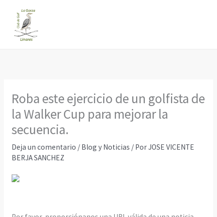
Ir
al
contenido
Roba este ejercicio de un golfista de
la Walker Cup para mejorar la
secuencia.
Deja un comentario
/
Blog y Noticias
/ Por
JOSE VICENTE
BERJA SANCHEZ
Por favor, proporciónanos una URL válida de una noticia