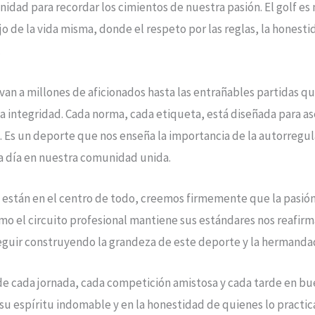
unidad para recordar los cimientos de nuestra pasión. El golf 
jo de la vida misma, donde el respeto por las reglas, la honest
.
van a millones de aficionados hasta las entrañables partidas 
 la integridad. Cada norma, cada etiqueta, está diseñada para as
le. Es un deporte que nos enseña la importancia de la autorregu
a día en nuestra comunidad unida.
as están en el centro de todo, creemos firmemente que la pasión
ómo el circuito profesional mantiene sus estándares nos reafir
eguir construyendo la grandeza de este deporte y la hermanda
de cada jornada, cada competición amistosa y cada tarde en 
 su espíritu indomable y en la honestidad de quienes lo practic