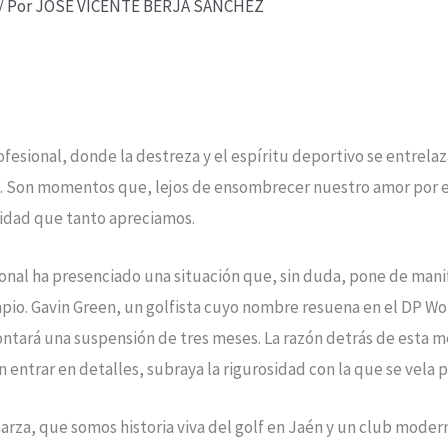
/ Por
JOSE VICENTE BERJA SANCHEZ
fesional, donde la destreza y el espíritu deportivo se entrela
ión. Son momentos que, lejos de ensombrecer nuestro amor por 
gridad que tanto apreciamos.
ional ha presenciado una situación que, sin duda, pone de mani
mpio. Gavin Green, un golfista cuyo nombre resuena en el DP Wo
rontará una suspensión de tres meses. La razón detrás de esta m
n entrar en detalles, subraya la rigurosidad con la que se vela 
 Garza, que somos historia viva del golf en Jaén y un club mode