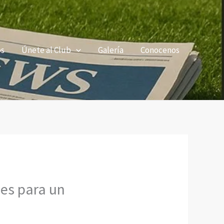
os
Únete al Club
Galería
Conocenos
ses para un